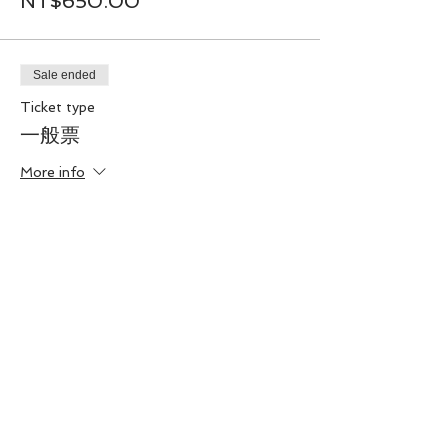
NT$650.00
Sale ended
Ticket type
一般票
More info
Price
NT$800.00
分享此活動