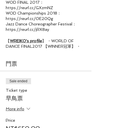
WOD FINAL 2017：
https://reurl.cc/GXzmNZ
WOD Championships 2018：
https://reurl.cc/OE20Qg
Jazz Dance Choreographer Festival：
https://reurl.cc/jRX8ay
【
WREIKO's profile
】 ・WORLD OF
DANCE FINAL2017 【WINNER冠軍】 ・
WORLD OF DANCE championship2018
【特別獎】 ・WORLD OF DANCE JAPAN
2017 【WINNER冠軍】 ・LEGEND
門票
TOKYO 2013【2nd Price亞軍】【Special
Price特別獎】 ・LEGEND TOKYO
Qualification2013【WINNER冠軍】 ・
Sale ended
PALLETE 洛杉磯演出 2016 【Dance
performance】
Ticket type
早鳥票
More info
Price