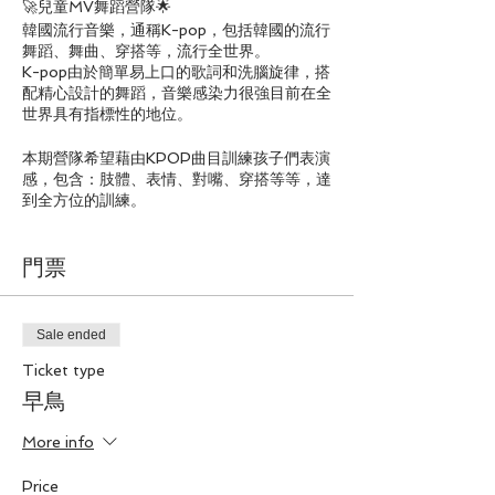
🚀兒童MV舞蹈營隊🌟
韓國流行音樂，通稱K-pop，包括韓國的流行
舞蹈、舞曲、穿搭等，流行全世界。
K-pop由於簡單易上口的歌詞和洗腦旋律，搭
配精心設計的舞蹈，音樂感染力很強目前在全
世界具有指標性的地位。
本期營隊希望藉由KPOP曲目訓練孩子們表演
感，包含：肢體、表情、對嘴、穿搭等等，達
到全方位的訓練。
🚀內容：
門票
1、兩個梯次曲目不同，為期五天，一天三小
時，課程內容為流行KPOP MV 。
2、暑期營曲目的部分皆為「課前一週」出
爐，屆時都以當時流行舞曲為主。
Sale ended
3、授課師資為SPACEKids團隊為主，由教室
Ticket type
分配規劃
4、繳費後才算報名成功
早鳥
🚀日期：
01/22~01/26
More info
適合年齡：9-13歲、或有舞蹈基礎者
🚀費用：
Price