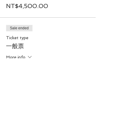
原價5000
NT$4,500.00
早鳥價4500元
*付款方式：匯款、現金、LINEPAY
Sale ended
🙌更多優惠：
1、兩人同行享200元折扣(適用早鳥價、可與
Ticket type
優惠2同時使用)
一般票
2、兩梯全報名，單人享總價200元折扣(適
用早鳥價、可以優惠1同時使用)
More info
*每人最多可享600元優惠
----------------------------------------
Price
----
NT$5,000.00
＊活動中如因
非可究責主辦單位之因素
中止參
與活動，將
不予退回款項
。
・飲食方面如有吃素、不吃牛肉等習慣請事先
告知。
・可攜帶水壺，隨時補充水分 （營隊期間教
室提供飲水機）
・攜帶毛巾、替換衣物以及替換用口罩，以防
分享此活動
流汗著涼感冒。
・A_Sapce保留修改、終止、變更活動內容
細節之權利。